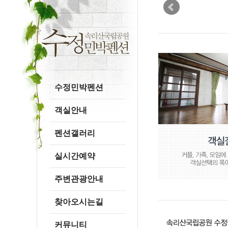
수정민박펜션
객실안내
펜션갤러리
실시간예약
주변관광안내
찾아오시는길
커뮤니티